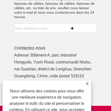
faisceau de câbles, faisceau de câbles, faisceau de
câbles, etc. ou liste de prix, veuillez nous laisser
votre e-mail et nous vous contacterons dans les 24
heures.
Contactez-nous
Adresse: Bâtiment A, parc industriel
Hongyufa, Yuxin Road, communauté Niuhu,
rue Guanlan, district de Longhua, Shenzhen
Guangdong, Chine, code postal 518110
Tél:
+86-755-27990932
X
Téléphone:
+86-13713718026
Nous utilisons des cookies pour vous offrir
E-mail:
wzl@szydr.com
une meilleure expérience de navigation,
analyser le trafic du site et personnaliser le
contenu. En utilisant ce site, vous acceptez