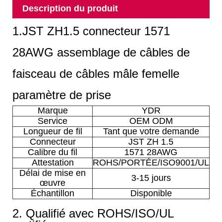
Description du produit
1.JST ZH1.5 connecteur 1571
28AWG assemblage de câbles de
faisceau de câbles mâle femelle
paramètre de prise
Marque
YDR
Service
OEM ODM
Longueur de fil
Tant que votre demande
Connecteur
JST ZH 1.5
Calibre du fil
1571 28AWG
Attestation
ROHS/PORTÉE/ISO9001/UL
Délai de mise en
3-15 jours
œuvre
Échantillon
Disponible
2. Qualifié avec ROHS/ISO/UL