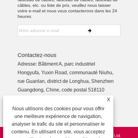
câbles, etc. ou liste de prix, veuillez nous laisser
votre e-mail et nous vous contacterons dans les 24
heures.
Contactez-nous
Adresse: Bâtiment A, parc industriel
Hongyufa, Yuxin Road, communauté Niuhu,
rue Guanlan, district de Longhua, Shenzhen
Guangdong, Chine, code postal 518110
Tél:
+86-755-27990932
X
Téléphone:
+86-13713718026
Nous utilisons des cookies pour vous offrir
E-mail:
wzl@szydr.com
une meilleure expérience de navigation,
analyser le trafic du site et personnaliser le
contenu. En utilisant ce site, vous acceptez
Copyright © 2021 Shenzhen YDR Connector Co., Ltd.