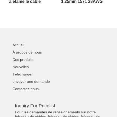
a étamé le câble
1.25mm 1571 28AWG
terminal de batterie de
faisceau de câbles
harnais de fil électrique
LVDS pour produits
de fil de plomb
électriques
personnalisable
Accueil
À propos de nous
Des produits
Nouvelles
Télécharger
envoyer une demande
Contactez-nous
Inquiry For Pricelist
Pour les demandes de renseignements sur notre
faisceau de câbles, faisceau de câbles, faisceau de