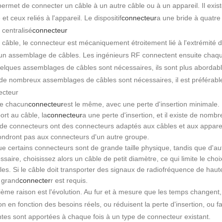
permet de connecter un câble à un autre câble ou à un appareil. Il exis
et ceux reliés à l'appareil. Le dispositif
connecteur
a une bride à quatre 
 centralisé
connecteur
câble, le connecteur est mécaniquement étroitement lié à l'extrémité du
un assemblage de câbles. Les ingénieurs RF connectent ensuite chaque
elques assemblages de câbles sont nécessaires, ils sont plus abordab
de nombreux assemblages de câbles sont nécessaires, il est préférabl
ecteur
de chacun
connecteur
est le même, avec une perte d'insertion minimale. B
ort au câble, la
connecteur
a une perte d'insertion, et il existe de nomb
 de connecteurs ont des connecteurs adaptés aux câbles et aux apparei
ndront pas aux connecteurs d'un autre groupe.
e certains connecteurs sont de grande taille physique, tandis que d'au
ssaire, choisissez alors un câble de petit diamètre, ce qui limite le choi
les. Si le câble doit transporter des signaux de radiofréquence de hau
 grand
connecter
r est requis.
ème raison est l'évolution. Au fur et à mesure que les temps changent,
n en fonction des besoins réels, ou réduisent la perte d'insertion, ou fac
tes sont apportées à chaque fois à un type de connecteur existant.