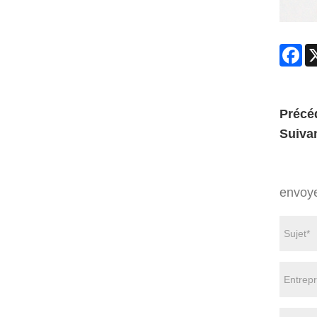
Fa
Précé
Suivan
envoy