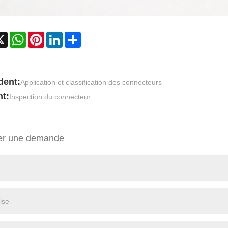
cebook
X
WhatsApp
Pinterest
LinkedIn
Share
dent:
Application et classification des connecteurs
t:
Inspection du connecteur
er une demande