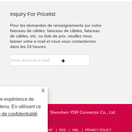
Inquiry For Pricelist
Pour les demandes de renseignements sur notre
faisceau de câbles, faisceau de câbles, faisceau
de câbles, etc. ou liste de prix, veuillez nous
laisser votre e-mail et nous vous contacterons
dans les 24 heures.
X
ure expérience de
tenu. En utilisant ce
Copyright © 2021 Shenzhen YDR Connector Co., Ltd.
e de confidentialité
http://www.szydr.com/
LIENS
SITEMAP
RSS
XML
PRIVACY POLICY