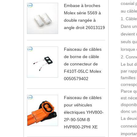
coaxial 
Embase à broches
au câble 
Molex série 5569 à
1. Câble
double rangée à
Dans un 
angle droit 26013119
devient 
seuls qu
Faisceau de câbles
lorsque 
de borne de câble
2. Conn
de connecteur de
Le but 
par rapp
F410T-05LC Molex
familles
0050579402
correspo
Parce qu
Faisceau de câbles
est néce
disponib
pour véhicules
donc un
électriques YHV800-
La deuxi
2P-90-50M-B
connexio
HVP800-2PHI XE
importan