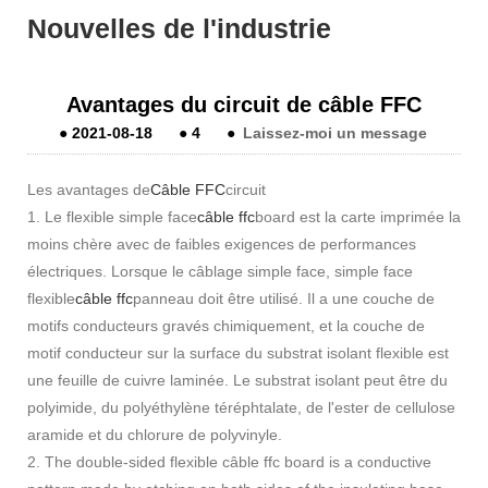
Nouvelles de l'industrie
Avantages du circuit de câble FFC
●
2021-08-18
●
4
●
Laissez-moi un message
Les avantages de
Câble FFC
circuit
1. Le flexible simple face
câble ffc
board est la carte imprimée la
moins chère avec de faibles exigences de performances
électriques. Lorsque le câblage simple face, simple face
flexible
câble ffc
panneau doit être utilisé. Il a une couche de
motifs conducteurs gravés chimiquement, et la couche de
motif conducteur sur la surface du substrat isolant flexible est
une feuille de cuivre laminée. Le substrat isolant peut être du
polyimide, du polyéthylène téréphtalate, de l'ester de cellulose
aramide et du chlorure de polyvinyle.
2. The double-sided flexible câble ffc board is a conductive